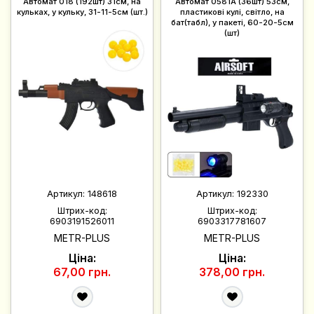
Автомат 018 (192шт) 31см, на
Автомат 0581A (36шт) 53см,
кульках, у кульку, 31-11-5см (шт.)
пластикові кулі, світло, на
бат(табл), у пакеті, 60-20-5см
(шт)
Артикул:
148618
Артикул:
192330
Штрих-код:
Штрих-код:
6903191526011
6903317781607
METR-PLUS
METR-PLUS
Ціна:
Ціна:
67,00 грн.
378,00 грн.