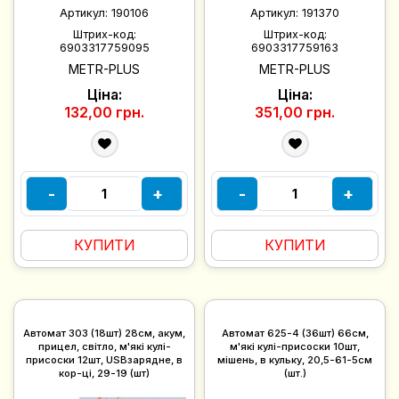
Артикул:
190106
Артикул:
191370
Штрих-код:
Штрих-код:
6903317759095
6903317759163
METR-PLUS
METR-PLUS
Ціна:
Ціна:
132,00 грн.
351,00 грн.
-
+
-
+
КУПИТИ
КУПИТИ
Автомат 303 (18шт) 28см, акум,
Автомат 625-4 (36шт) 66см,
прицел, світло, м'які кулі-
м'які кулі-присоски 10шт,
присоски 12шт, USBзарядне, в
мішень, в кульку, 20,5-61-5см
кор-ці, 29-19 (шт)
(шт.)