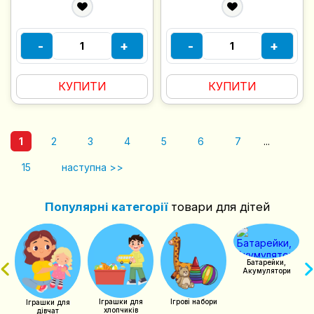
-
+
-
+
КУПИТИ
КУПИТИ
1
2
3
4
5
6
7
...
15
наступна >>
Популярні категорії
товари для дітей
чий
Батарейки,
Акумулятори
Іграшки для
Ігрові набори
Іграшки для
хлопчиків
дівчат