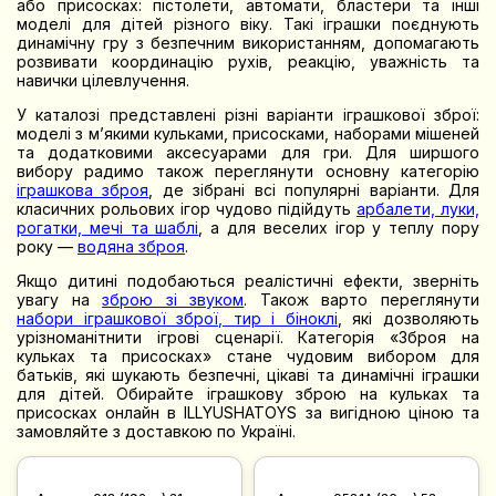
або присосках: пістолети, автомати, бластери та інші
моделі для дітей різного віку. Такі іграшки поєднують
динамічну гру з безпечним використанням, допомагають
розвивати координацію рухів, реакцію, уважність та
навички цілевлучення.
У каталозі представлені різні варіанти іграшкової зброї:
моделі з м’якими кульками, присосками, наборами мішеней
та додатковими аксесуарами для гри. Для ширшого
вибору радимо також переглянути основну категорію
іграшкова зброя
, де зібрані всі популярні варіанти. Для
класичних рольових ігор чудово підійдуть
арбалети, луки,
рогатки, мечі та шаблі
, а для веселих ігор у теплу пору
року —
водяна зброя
.
Якщо дитині подобаються реалістичні ефекти, зверніть
увагу на
зброю зі звуком
. Також варто переглянути
набори іграшкової зброї, тир і біноклі
, які дозволяють
урізноманітнити ігрові сценарії. Категорія «Зброя на
кульках та присосках» стане чудовим вибором для
батьків, які шукають безпечні, цікаві та динамічні іграшки
для дітей. Обирайте іграшкову зброю на кульках та
присосках онлайн в ILLYUSHATOYS за вигідною ціною та
замовляйте з доставкою по Україні.