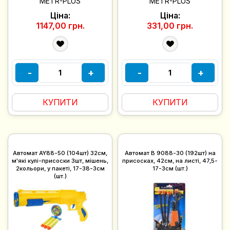
METR-PLUS
METR-PLUS
Ціна:
Ціна:
1147,00 грн.
331,00 грн.
-
+
-
+
КУПИТИ
КУПИТИ
Автомат AY88-50 (104шт) 32см,
Автомат B 9088-30 (192шт) на
м'які кулі-присоски 3шт, мішень,
присосках, 42см, на листі, 47,5-
2кольори, у пакеті, 17-38-3см
17-3см (шт.)
(шт.)