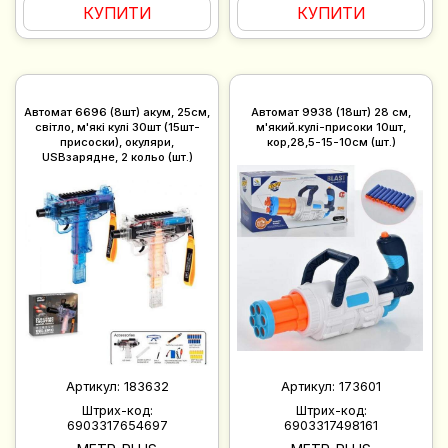
КУПИТИ
КУПИТИ
Автомат 6696 (8шт) акум, 25см,
Автомат 9938 (18шт) 28 см,
світло, м'які кулі 30шт (15шт-
м'який.кулі-присоки 10шт,
присоски), окуляри,
кор,28,5-15-10см (шт.)
USBзарядне, 2 кольо (шт.)
Артикул:
183632
Артикул:
173601
Штрих-код:
Штрих-код:
6903317654697
6903317498161