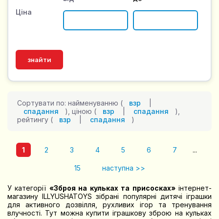
Ціна
Сортувати по: найменуванню (
взр
|
спадання
), ціною (
взр
|
спадання
),
рейтингу (
взр
|
спадання
)
1
2
3
4
5
6
7
...
15
наступна >>
У категорії
«Зброя на кульках та присосках»
інтернет-
магазину ILLYUSHATOYS зібрані популярні дитячі іграшки
для активного дозвілля, рухливих ігор та тренування
влучності. Тут можна купити іграшкову зброю на кульках