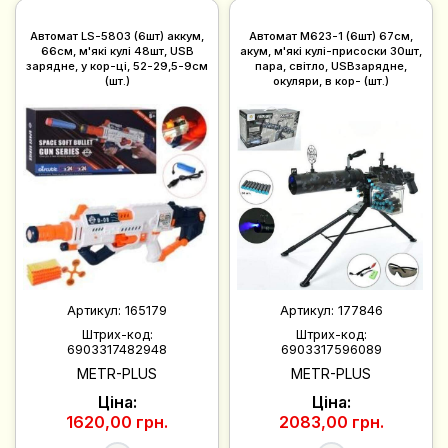
Автомат LS-5803 (6шт) аккум,
Автомат M623-1 (6шт) 67см,
66см, м'які кулі 48шт, USB
акум, м'які кулі-присоски 30шт,
зарядне, у кор-ці, 52-29,5-9см
пара, світло, USBзарядне,
(шт.)
окуляри, в кор- (шт.)
Артикул:
165179
Артикул:
177846
Штрих-код:
Штрих-код:
6903317482948
6903317596089
METR-PLUS
METR-PLUS
Ціна:
Ціна:
1620,00 грн.
2083,00 грн.