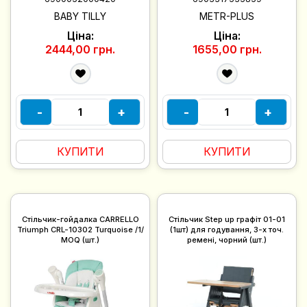
BABY TILLY
METR-PLUS
Ціна:
Ціна:
2444,00 грн.
1655,00 грн.
-
+
-
+
КУПИТИ
КУПИТИ
Стільчик-гойдалка CARRELLO
Cтільчик Step up графіт 01-01
Triumph CRL-10302 Turquoise /1/
(1шт) для годування, 3-х точ.
MOQ (шт.)
ремені, чорний (шт.)