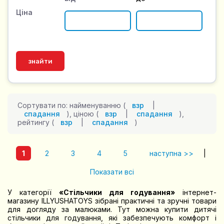
Ціна
Сортувати по: найменуванню (
взр
|
спадання
), ціною (
взр
|
спадання
),
рейтингу (
взр
|
спадання
)
1
2
3
4
5
наступна >>
|
Показати всі
У категорії
«Стільчики для годування»
інтернет-
магазину ILLYUSHATOYS зібрані практичні та зручні товари
для догляду за малюками. Тут можна купити дитячі
стільчики для годування, які забезпечують комфорт і