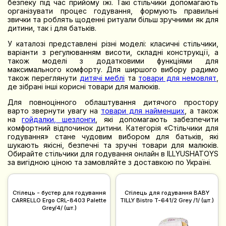
безпеку під час прийому їжі. Такі стільчики допомагають
організувати процес годування, формують правильні
звички та роблять щоденні ритуали більш зручними як для
дитини, так і для батьків.
У каталозі представлені різні моделі: класичні стільчики,
варіанти з регулюванням висоти, складні конструкції, а
також моделі з додатковими функціями для
максимального комфорту. Для ширшого вибору радимо
також переглянути
дитячі меблі
та
товари для немовлят
,
де зібрані інші корисні товари для малюків.
Для повноцінного облаштування дитячого простору
варто звернути увагу на
товари для найменших
, а також
на
гойдалки, шезлонги
, які допомагають забезпечити
комфортний відпочинок дитини. Категорія «Стільчики для
годування» стане чудовим вибором для батьків, які
шукають якісні, безпечні та зручні товари для малюків.
Обирайте стільчики для годування онлайн в ILLYUSHATOYS
за вигідною ціною та замовляйте з доставкою по Україні.
Стілець - бустер для годування
Стілець для годування BABY
CARRELLO Ergo CRL-8403 Palette
TILLY Bistro T-641/2 Grey /1/ (шт.)
Grey/4/ (шт.)