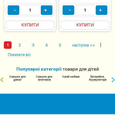
-
+
-
+
КУПИТИ
КУПИТИ
1
2
3
4
5
наступна >>
|
Показати всі
Популярні категорії
товари для дітей
Іграшки для
Іграшки для
Ігрові набори
Батарейки,
чий
дівчат
хлопчиків
Акумулятори