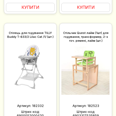
КУПИТИ
КУПИТИ
Стілець для годування TILLY
Стільчик Quest лайм (1шт) для
Buddy T-633/2 Lilac Cat /1/ (шт.)
годування, трансформер, 2-х
точ. ремені, лайм (шт.)
Артикул:
182332
Артикул:
182523
Штрих-код:
Штрих-код:
6900052000420
6903317535859