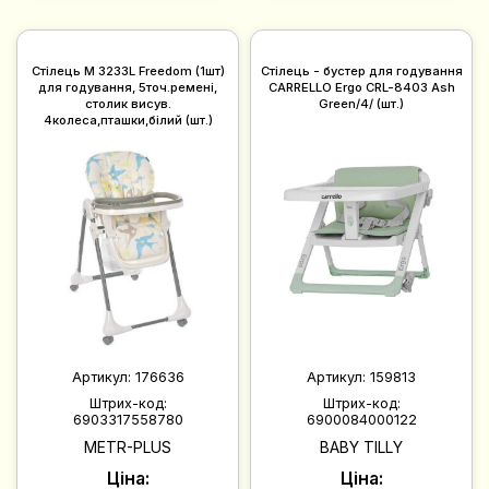
Стiлець M 3233L Freedom (1шт)
Стілець - бустер для годування
для годування, 5точ.ремені,
CARRELLO Ergo CRL-8403 Ash
столик висув.
Green/4/ (шт.)
4колеса,пташки,білий (шт.)
Артикул:
176636
Артикул:
159813
Штрих-код:
Штрих-код:
6903317558780
6900084000122
METR-PLUS
BABY TILLY
Ціна:
Ціна: