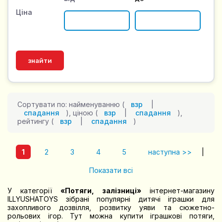
Ціна
Сортувати по: найменуванню (
взр
|
спадання
), ціною (
взр
|
спадання
),
рейтингу (
взр
|
спадання
)
1
2
3
4
5
наступна >>
|
Показати всі
У категорії
«Потяги, залізниці»
інтернет-магазину
ILLYUSHATOYS зібрані популярні дитячі іграшки для
захопливого дозвілля, розвитку уяви та сюжетно-
рольових ігор. Тут можна купити іграшкові потяги,