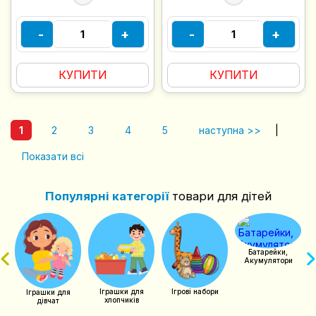
-
+
-
+
КУПИТИ
КУПИТИ
1
2
3
4
5
наступна >>
|
Показати всі
Популярні категорії
товари для дітей
чий
Батарейки,
Акумулятори
Іграшки для
Ігрові набори
Іграшки для
хлопчиків
дівчат