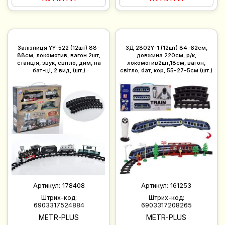
Залізниця YY-522 (12шт) 88-
ЗД 2802Y-1 (12шт) 84-62см,
88см, локомотив, вагон 2шт,
довжина 220см, р/к,
станція, звук, світло, дим, на
локомотив2шт,18см, вагон,
бат-ці, 2 вид, (шт.)
світло, бат, кор, 55-27-5см (шт.)
Артикул:
178408
Артикул:
161253
Штрих-код:
Штрих-код:
6903317524884
6903317208265
METR-PLUS
METR-PLUS