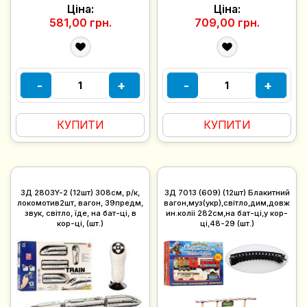
Ціна:
Ціна:
581,00 грн.
709,00 грн.
-
+
-
+
КУПИТИ
КУПИТИ
ЗД 2803Y-2 (12шт) 308см, р/к,
ЗД 7013 (609) (12шт) Блакитний
локомотив2шт, вагон, 39предм,
вагон,муз(укр),світло,дим,довж
звук, світло, їде, на бат-ці, в
ин.коліі 282см,на бат-ці,у кор-
кор-ці, (шт.)
ці,48-29 (шт.)