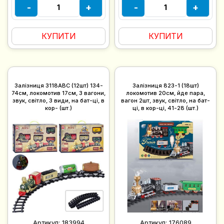
-
+
-
+
КУПИТИ
КУПИТИ
Залізниця 3118ABC (12шт) 134-
Залізниця 823-1 (18шт)
74см, локомотив 17см, 3 вагони,
локомотив 20см, йде пара,
звук, світло, 3 види, на бат-ці, в
вагон 2шт, звук, світло, на бат-
кор- (шт.)
ці, в кор-ці, 41-28 (шт.)
Артикул:
183994
Артикул:
176089