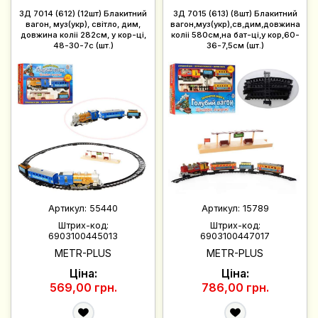
ЗД 7014 (612) (12шт) Блакитний
ЗД 7015 (613) (8шт) Блакитний
вагон, муз(укр), світло, дим,
вагон,муз(укр),св,дим,довжина
довжина коліі 282см, у кор-ці,
коліі 580см,на бат-ці,у кор,60-
48-30-7с (шт.)
36-7,5см (шт.)
Артикул:
55440
Артикул:
15789
Штрих-код:
Штрих-код:
6903100445013
6903100447017
METR-PLUS
METR-PLUS
Ціна:
Ціна:
569,00 грн.
786,00 грн.