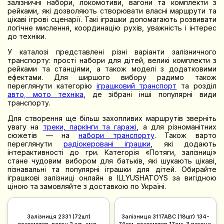
залізничні набори, локомотиви, вагони та комплекти з
рейками, які дозволяють створювати власні маршрути та
цікаві ігрові сценарії. Такі іграшки допомагають розвивати
логічне мислення, координацію рухів, уважність і інтерес
до техніки.
У каталозі представлені різні варіанти залізничного
транспорту: прості набори для дітей, великі комплекти з
рейками та станціями, а також моделі з додатковими
ефектами. Для ширшого вибору радимо також
переглянути категорію
іграшковий транспорт
та розділ
авто, мото техніка
, де зібрані інші популярні види
транспорту.
Для створення ще більш захопливих маршрутів зверніть
увагу на
треки, паркінги та гаражі
, а для різноманітних
сюжетів — на
набори транспорту
. Також варто
переглянути
радіокеровані іграшки
, які додають
інтерактивності до гри. Категорія «Потяги, залізниці»
стане чудовим вибором для батьків, які шукають цікаві,
пізнавальні та популярні іграшки для дітей. Обирайте
іграшкові залізниці онлайн в ILLYUSHATOYS за вигідною
ціною та замовляйте з доставкою по Україні.
Залізниця 2331 (72шт)
Залізниця 3117ABC (18шт) 134-