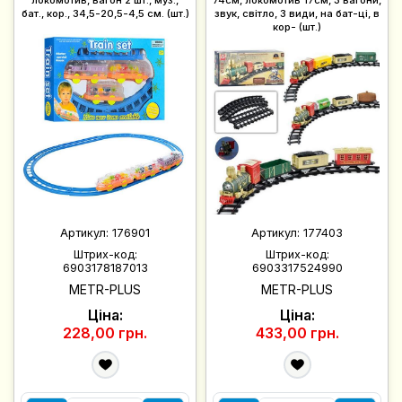
локомотив, вагон 2 шт., муз.,
74см, локомотив 17см, 3 вагони,
бат., кор., 34,5-20,5-4,5 см. (шт.)
звук, світло, 3 види, на бат-ці, в
кор- (шт.)
Артикул:
176901
Артикул:
177403
Штрих-код:
Штрих-код:
6903178187013
6903317524990
METR-PLUS
METR-PLUS
Ціна:
Ціна:
228,00 грн.
433,00 грн.