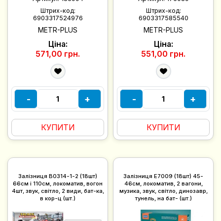
Штрих-код:
Штрих-код:
6903317524976
6903317585540
METR-PLUS
METR-PLUS
Ціна:
Ціна:
571,00 грн.
551,00 грн.
-
+
-
+
КУПИТИ
КУПИТИ
Залізниця B0314-1-2 (18шт)
Залізниця E7009 (18шт) 45-
66см і 110см, локоматив, вогон
46см, локоматив, 2 вагони,
4шт, звук, світло, 2 види, бат-ка,
музика, звук, світло, динозавр,
в кор-ц (шт.)
тунель, на бат- (шт.)