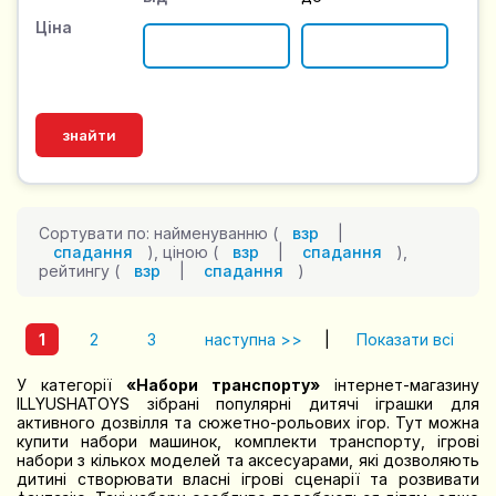
Ціна
Сортувати по: найменуванню (
взр
|
спадання
), ціною (
взр
|
спадання
),
рейтингу (
взр
|
спадання
)
1
2
3
наступна >>
|
Показати всі
У категорії
«Набори транспорту»
інтернет-магазину
ILLYUSHATOYS зібрані популярні дитячі іграшки для
активного дозвілля та сюжетно-рольових ігор. Тут можна
купити набори машинок, комплекти транспорту, ігрові
набори з кількох моделей та аксесуарами, які дозволяють
дитині створювати власні ігрові сценарії та розвивати