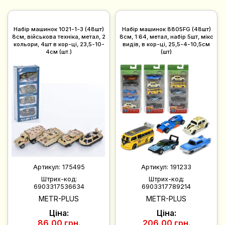
Набір машинок 1021-1-3 (48шт)
Набір машинок 8805FG (48шт)
8см, військова техніка, метал, 2
8см, 1:64, метал, набір 5шт, мікс
кольори, 4шт в кор-ці, 23,5-10-
видів, в кор-ці, 25,5-4-10,5см
4см (шт.)
(шт)
Артикул:
175495
Артикул:
191233
Штрих-код:
Штрих-код:
6903317536634
6903317789214
METR-PLUS
METR-PLUS
Ціна:
Ціна:
86,00 грн.
206,00 грн.