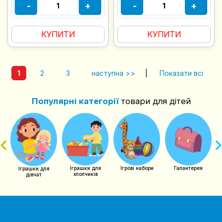
-
+
-
+
КУПИТИ
КУПИТИ
1
2
3
наступна >>
|
Показати всі
Популярні категорії
товари для дітей
Г
чий
Іграшки для
Ігрові набори
Галантерея
Іграшки для
хлопчиків
дівчат