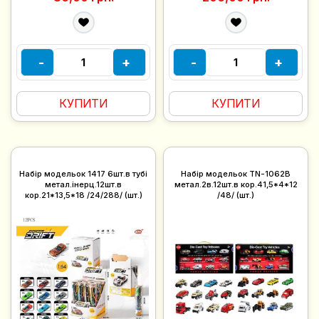
-
+
-
+
КУПИТИ
КУПИТИ
Набір модельок 1417 6шт.в тубі
Набір модельок TN-1062B
метал.інерц.12шт.в
метал.2в.12шт.в кор.41,5*4*12
кор.21*13,5*18 /24/288/ (шт.)
/48/ (шт.)