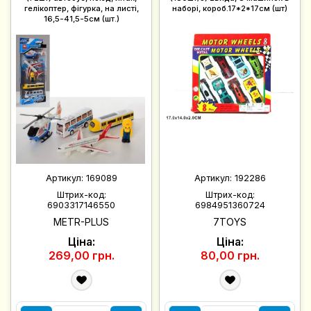
гелікоптер, фігурка, на листі,
наборі, короб.17*2*17см (шт)
16,5-41,5-5см (шт.)
Артикул:
169089
Артикул:
192286
Штрих-код:
Штрих-код:
6903317146550
6984951360724
METR-PLUS
7TOYS
Ціна:
Ціна:
269,00 грн.
80,00 грн.