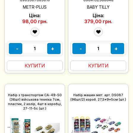
METR-PLUS
BABY TILLY
Ціна:
Ціна:
98,00 грн.
379,00 грн.
-
+
-
+
КУПИТИ
КУПИТИ
Набір з транспортом CA-49-50
Набір машин мет. арт. DS087
(36шт) військова техніка 7см,
(96шт/2) короб. 27,5*9*5см (шт.)
пластик, 2 колір, 4шт в коробці,
27-11-5с (шт.)