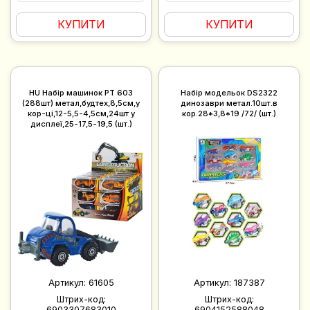
КУПИТИ
КУПИТИ
HU Набір машинок PT 603
Набір модельок DS2322
(288шт) метал,будтех,8,5см,у
динозаври метал.10шт.в
кор-ці,12-5,5-4,5см,24шт у
кор.28*3,8*19 /72/ (шт.)
дисплеї,25-17,5-19,5 (шт.)
Артикул:
61605
Артикул:
187387
Штрих-код:
Штрих-код:
6903307683010
6904152588048