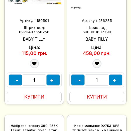
Артикул:
180501
Артикул:
186285
Штрих-код:
Штрих-код:
6973487650256
6900011607790
BABY TILLY
BABY TILLY
Ціна:
Ціна:
115,00 грн.
458,00 грн.
-
+
-
+
КУПИТИ
КУПИТИ
Набір транспорту 399-253K
Набір машинок 92753-8PS
(72шт) автобус, поїзд, літак,
(180шт/3) 2вида, 8 машинок в