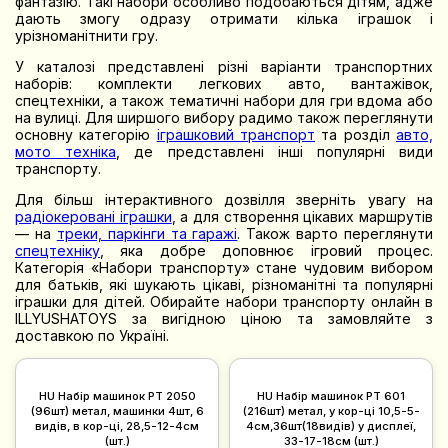
фантазію. Такі набори особливо подобаються дітям, адже
дають змогу одразу отримати кілька іграшок і
урізноманітнити гру.
У каталозі представлені різні варіанти транспортних
наборів: комплекти легкових авто, вантажівок,
спецтехніки, а також тематичні набори для гри вдома або
на вулиці. Для ширшого вибору радимо також переглянути
основну категорію
іграшковий транспорт
та розділ
авто,
мото техніка
, де представлені інші популярні види
транспорту.
Для більш інтерактивного дозвілля зверніть увагу на
радіокеровані іграшки
, а для створення цікавих маршрутів
— на
треки, паркінги та гаражі
. Також варто переглянути
спецтехніку
, яка добре доповнює ігровий процес.
Категорія «Набори транспорту» стане чудовим вибором
для батьків, які шукають цікаві, різноманітні та популярні
іграшки для дітей. Обирайте набори транспорту онлайн в
ILLYUSHATOYS за вигідною ціною та замовляйте з
доставкою по Україні.
HU Набір машинок PT 2050
HU Набір машинок PT 601
(96шт) метал, машинки 4шт, 6
(216шт) метал, у кор-ці 10,5-5-
видів, в кор-ці, 28,5-12-4см
4см,36шт(18видів) у дисплеї,
(шт.)
33-17-18см (шт.)