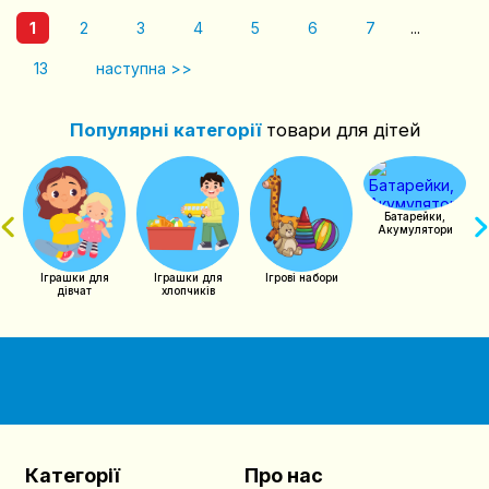
1
2
3
4
5
6
7
...
13
наступна >>
Популярні категорії
товари для дітей
чий
Батарейки,
Акумулятори
Іграшки для
Ігрові набори
Іграшки для
хлопчиків
дівчат
Категорії
Про нас