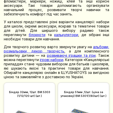
фломастери, маркери, ножиці, клей та інші корисні
аксесуари. Такі товари допомагають організувати
навчальний процес, розвивати творчі навички та
забезпечують комфорт під час занять.
У каталозі представлені різні варіанти канцелярії: набори
для школи, окремі аксесуари, яскраві та тематичні товари
для дітей. Для ширшого вибору радимо також
переглянути
блокноти
та
калькулятори
, де зібрані інші
необхідні товари для навчання.
Для творчого розвитку варто звернути увагу на
альбоми,
розмальовки, декор, творчість
, а для комплексного
розвитку дитини — на
розвиваючі іграшки та ігри
. Також
можна переглянути
ігрові набори
. Категорія «Канцелярські
приладдя» стане чудовим вибором для батьків і школярів,
які шукають якісні та практичні товари для навчання.
Обирайте канцелярію онлайн в ILLYUSHATOYS за вигідною
ціною та замовляйте з доставкою по Україні.
Бiндер 32мм, 12шт. BM.5303
Бiндер 51мм ,12шт. (ціна за
(1/12/120 шт) (шт.)
упаковку) BM.5301(1/60шт) (шт.)