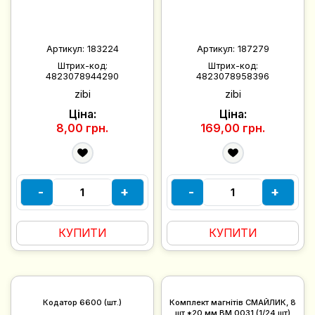
Артикул:
183224
Артикул:
187279
Штрих-код:
Штрих-код:
4823078944290
4823078958396
zibi
zibi
Ціна:
Ціна:
8,00 грн.
169,00 грн.
-
+
-
+
КУПИТИ
КУПИТИ
Кодатор 6600 (шт.)
Комплект магнітів СМАЙЛИК, 8
шт *20 мм BM.0031 (1/24 шт)