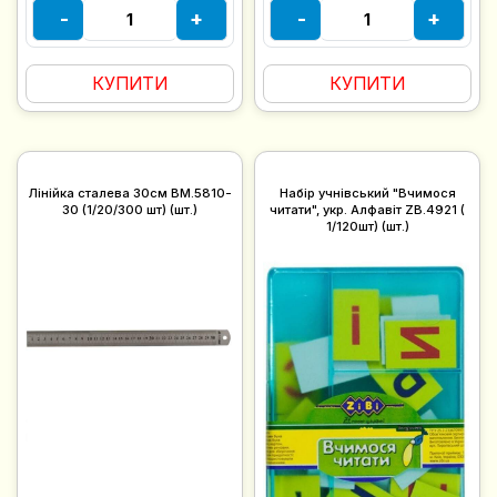
-
+
-
+
КУПИТИ
КУПИТИ
Лінійка сталева 30см BM.5810-
Набір учнівський "Вчимося
30 (1/20/300 шт) (шт.)
читати", укр. Алфавіт ZB.4921 (
1/120шт) (шт.)