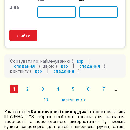
Ціна
Сортувати по: найменуванню (
взр
|
спадання
), ціною (
взр
|
спадання
),
рейтингу (
взр
|
спадання
)
1
2
3
4
5
6
7
...
13
наступна >>
У категорії
«Канцелярські приладдя»
інтернет-магазину
ILLYUSHATOYS зібрані необхідні товари для навчання,
творчості та повсякденного використання. Тут можна
купити канцелярію для дітей і школярів: ручки, олівці,