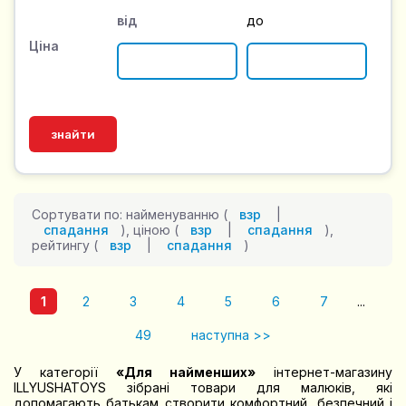
від
до
Ціна
Сортувати по: найменуванню (
взр
|
спадання
), ціною (
взр
|
спадання
),
рейтингу (
взр
|
спадання
)
1
2
3
4
5
6
7
...
49
наступна >>
У категорії
«Для найменших»
інтернет-магазину
ILLYUSHATOYS зібрані товари для малюків, які
допомагають батькам створити комфортний, безпечний і