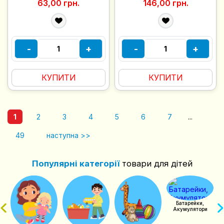
63,00 грн.
146,00 грн.
-
+
-
+
КУПИТИ
КУПИТИ
1
2
3
4
5
6
7
...
49
наступна >>
Популярні категорії
товари для дітей
чий
Батарейки,
Акумулятори