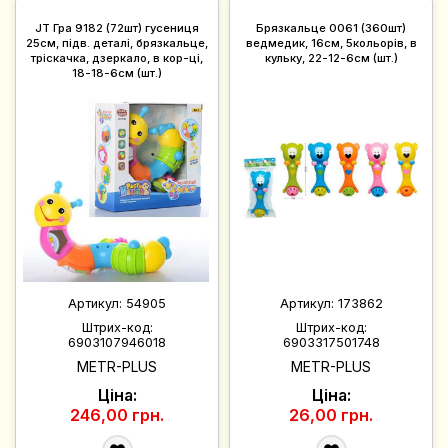
JT Гра 9182 (72шт) гусениця
Брязкальце 0061 (360шт)
25см, підв. деталі, брязкальце,
ведмедик, 16см, 5кольорів, в
тріскачка, дзеркало, в кор-ці,
кульку, 22-12-6см (шт.)
18-18-6см (шт.)
Артикул:
54905
Артикул:
173862
Штрих-код:
Штрих-код:
6903107946018
6903317501748
METR-PLUS
METR-PLUS
Ціна:
Ціна:
246,00 грн.
26,00 грн.