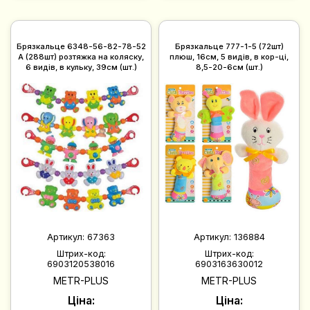
Брязкальце 6348-56-82-78-52
Брязкальце 777-1-5 (72шт)
A (288шт) розтяжка на коляску,
плюш, 16см, 5 видів, в кор-ці,
6 видів, в кульку, 39см (шт.)
8,5-20-6см (шт.)
Артикул:
67363
Артикул:
136884
Штрих-код:
Штрих-код:
6903120538016
6903163630012
METR-PLUS
METR-PLUS
Ціна:
Ціна: