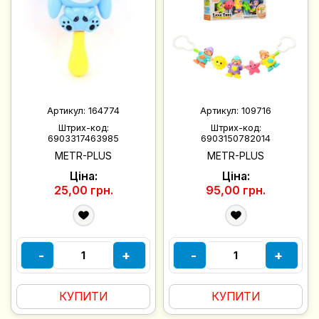
Артикул:
164774
Артикул:
109716
Штрих-код:
Штрих-код:
6903317463985
6903150782014
METR-PLUS
METR-PLUS
Ціна:
Ціна:
25,00 грн.
95,00 грн.
-
+
-
+
КУПИТИ
КУПИТИ