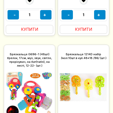
-
+
-
+
КУПИТИ
КУПИТИ
Брязкальце 0696-1 (48шт)
Брязкальце 1214D набір
брелок, 17см, муз, звук, світло,
3кол.10шт.в кул.48*18 /96/ (шт.)
прорізувач, на бат(табл), на
листі, 12-22- (шт.)