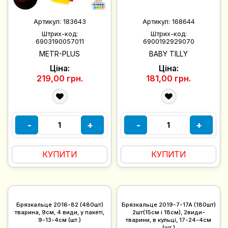
Артикул:
183643
Артикул:
168644
Штрих-код:
Штрих-код:
6903190057011
6900192929070
METR-PLUS
BABY TILLY
Ціна:
Ціна:
219,00 грн.
181,00 грн.
-
+
-
+
КУПИТИ
КУПИТИ
Брязкальце 2016-82 (480шт)
Брязкальце 2019-7-17A (180шт)
тварина, 9см, 4 види, у пакеті,
2шт(15см і 18см), 2види-
9-13-4см (шт.)
тварини, в кульці, 17-24-4см
(шт.)