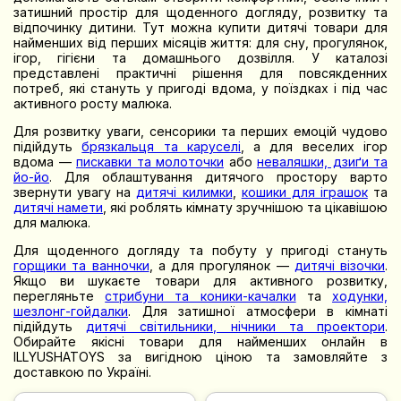
затишний простір для щоденного догляду, розвитку та
відпочинку дитини. Тут можна купити дитячі товари для
найменших від перших місяців життя: для сну, прогулянок,
ігор, гігієни та домашнього дозвілля. У каталозі
представлені практичні рішення для повсякденних
потреб, які стануть у пригоді вдома, у поїздках і під час
активного росту малюка.
Для розвитку уваги, сенсорики та перших емоцій чудово
підійдуть
брязкальця та каруселі
, а для веселих ігор
вдома —
пискавки та молоточки
або
неваляшки, дзиґи та
йо-йо
. Для облаштування дитячого простору варто
звернути увагу на
дитячі килимки
,
кошики для іграшок
та
дитячі намети
, які роблять кімнату зручнішою та цікавішою
для малюка.
Для щоденного догляду та побуту у пригоді стануть
горщики та ванночки
, а для прогулянок —
дитячі візочки
.
Якщо ви шукаєте товари для активного розвитку,
перегляньте
стрибуни та коники-качалки
та
ходунки,
шезлонг-гойдалки
. Для затишної атмосфери в кімнаті
підійдуть
дитячі світильники, нічники та проектори
.
Обирайте якісні товари для найменших онлайн в
ILLYUSHATOYS за вигідною ціною та замовляйте з
доставкою по Україні.