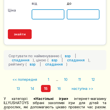
від
до
Ціна
Сортувати по: найменуванню (
взр
|
спадання
), ціною (
взр
|
спадання
),
рейтингу (
взр
|
спадання
)
<< попередня
1
...
10
11
12
13
14
15
16
наступна >>
У категорії
«Настільні ігри»
інтернет-магазину
ILLYUSHATOYS зібрані захопливі ігри для дітей та
дорослих, які допомагають цікаво провести час разом.