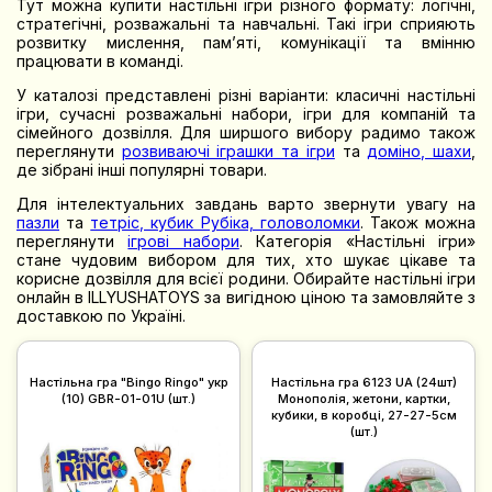
Тут можна купити настільні ігри різного формату: логічні,
стратегічні, розважальні та навчальні. Такі ігри сприяють
розвитку мислення, пам’яті, комунікації та вмінню
працювати в команді.
У каталозі представлені різні варіанти: класичні настільні
ігри, сучасні розважальні набори, ігри для компаній та
сімейного дозвілля. Для ширшого вибору радимо також
переглянути
розвиваючі іграшки та ігри
та
доміно, шахи
,
де зібрані інші популярні товари.
Для інтелектуальних завдань варто звернути увагу на
пазли
та
тетріс, кубик Рубіка, головоломки
. Також можна
переглянути
ігрові набори
. Категорія «Настільні ігри»
стане чудовим вибором для тих, хто шукає цікаве та
корисне дозвілля для всієї родини. Обирайте настільні ігри
онлайн в ILLYUSHATOYS за вигідною ціною та замовляйте з
доставкою по Україні.
Настільна гра "Bingo Ringo" укр
Настільна гра 6123 UA (24шт)
(10) GBR-01-01U (шт.)
Монополія, жетони, картки,
кубики, в коробці, 27-27-5см
(шт.)