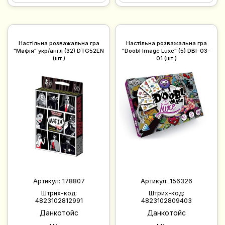
Настільна розважальна гра
Настільна розважальна гра
"Мафія" укр/англ (32) DTG52EN
"Doobl Image Luxe" (5) DBI-03-
(шт.)
01 (шт.)
Артикул:
178807
Артикул:
156326
Штрих-код:
Штрих-код:
4823102812991
4823102809403
Данкотойс
Данкотойс