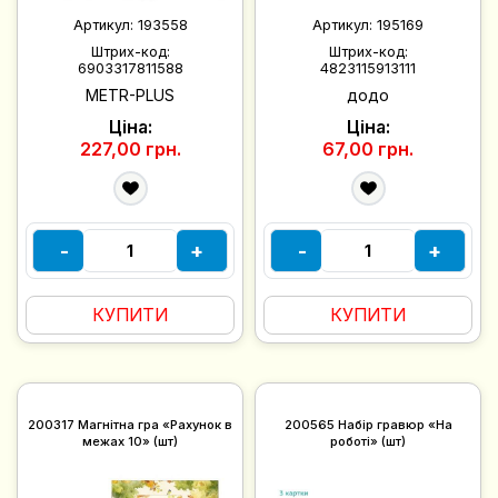
Артикул:
193558
Артикул:
195169
Штрих-код:
Штрих-код:
6903317811588
4823115913111
METR-PLUS
додо
Ціна:
Ціна:
227,00 грн.
67,00 грн.
-
+
-
+
КУПИТИ
КУПИТИ
200317 Магнітна гра «Рахунок в
200565 Набір гравюр «На
межах 10» (шт)
роботі» (шт)