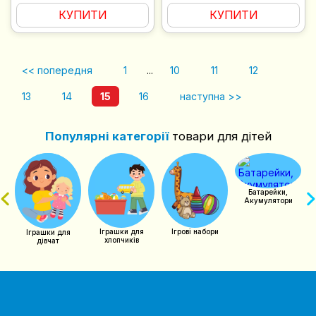
КУПИТИ
КУПИТИ
<< попередня
1
...
10
11
12
13
14
15
16
наступна >>
Популярні категорії
товари для дітей
чий
Батарейки,
Акумулятори
Іграшки для
Ігрові набори
Іграшки для
хлопчиків
дівчат