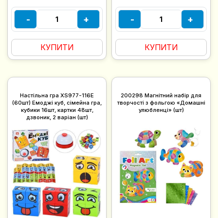
-
+
-
+
КУПИТИ
КУПИТИ
Настільна гра XS977-116E
200298 Магнітний набір для
(60шт) Емоджі куб, сімейна гра,
творчості з фольгою «Домашні
кубики 16шт, картки 48шт,
улюбленці» (шт)
дзвоник, 2 варіан (шт)