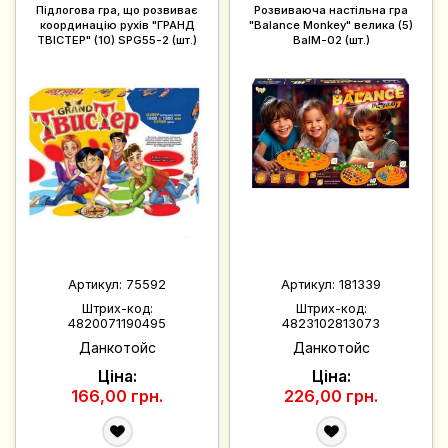
Підлогова гра, що розвиває
Розвиваюча настільна гра
координацію рухів "ГРАНД
"Balance Monkey" велика (5)
ТВІСТЕР" (10) SPG55-2 (шт.)
BalM-02 (шт.)
Артикул:
75592
Артикул:
181339
Штрих-код:
Штрих-код:
4820071190495
4823102813073
Данкотойс
Данкотойс
Ціна:
Ціна:
166,00 грн.
226,00 грн.